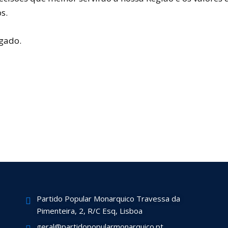
s.
gado.
Partido Popular Monarquico Travessa da
Pimenteira, 2, R/C Esq, Lisboa
geral@partidopopularmonarquico.pt