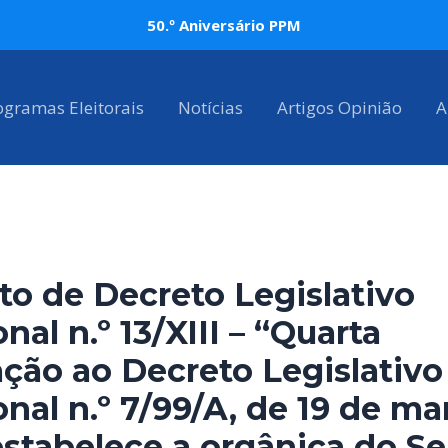
50.º Aniversário PPM
ogramas Eleitorais
Notícias
Artigos Opinião
A
to de Decreto Legislativo
nal n.º 13/XIII – “Quarta
ação ao Decreto Legislativo
nal n.º 7/99/A, de 19 de ma
stabelece a orgânica do Se