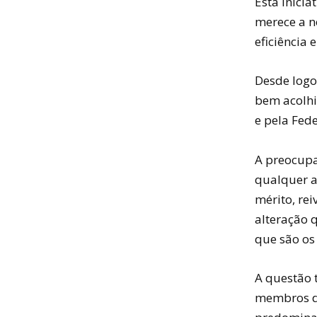
Esta inicia
merece a n
eficiência 
Desde logo
bem acolhi
e pela Fed
A preocupa
qualquer a
mérito, re
alteração 
que são os 
A questão 
membros da