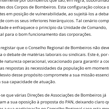
temente por bombeiros que são, em regra, subordinad
s dos Corpos de Bombeiros. Esta configuração coloca o
s em posição de vulnerabilidade, ao sujeitá-los a deba
de com os seus inferiores hierárquicos. Tal cenário com
dade e enfraquece o princípio da Unidade de Comando,
l para o bom funcionamento das corporações.
l registar que o Conselho Regional de Bombeiros não dev
 o debate de matérias laborais ou sindicais. Este é, por 
e natureza operacional, vocacionado para garantir a co
 nas respostas às necessidades da população em momentos
esvio desse propósito compromete a sua missão essenci
a sua capacidade de atuação.
-se que várias Direções de Associações de Bombeiros já
am a sua oposição à proposta do PAN, deixando claro 
ar a sua participação no Conselho Regional caso esta me