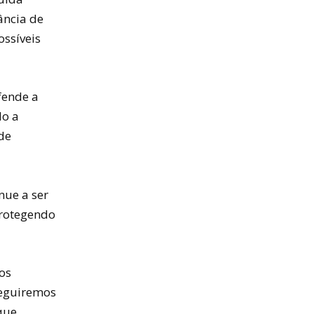
ância de
ossíveis
fende a
do a
de
nue a ser
protegendo
os
seguiremos
que