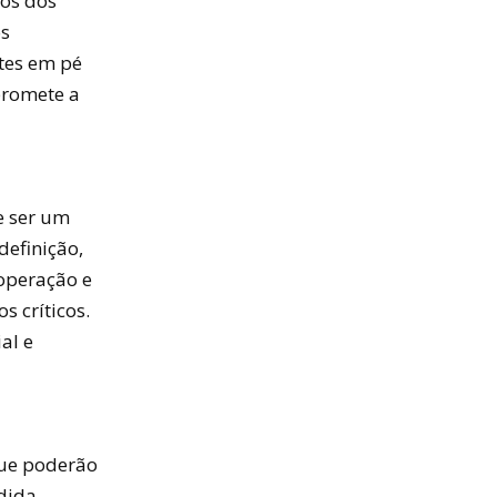
os dos
s
tes em pé
promete a
e ser um
definição,
operação e
 críticos.
al e
que poderão
dida