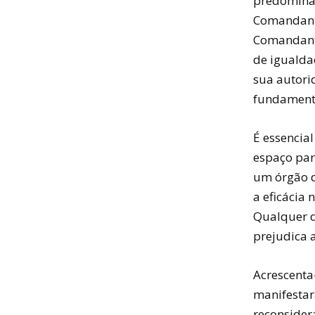
predominan
Comandante
Comandante
de igualda
sua autori
fundamenta
É essencia
espaço para
um órgão d
a eficácia
Qualquer d
prejudica 
Acrescenta
manifestar
reconsider