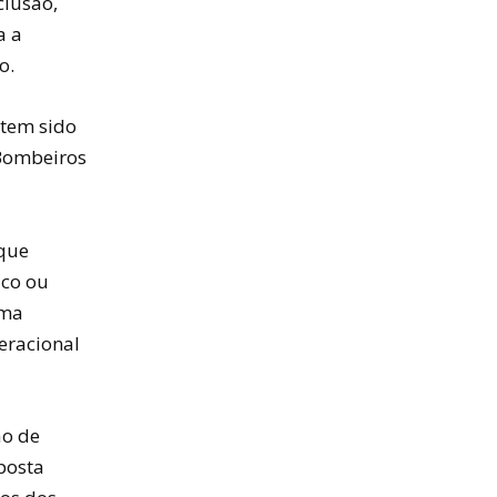
clusão,
a a
o.
 tem sido
 Bombeiros
 que
ico ou
uma
eracional
ão de
posta