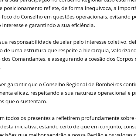
te posicionamento reflete, de forma inequívoca, a import
o foco do Conselho em questões operacionais, evitando p
e interesse e garantindo a sua eficiência.
ua responsabilidade de zelar pelo interesse coletivo, de
o de uma estrutura que respeite a hierarquia, valorizan
 dos Comandantes, e assegurando a coesão dos Corpos 
.
ver garantir que o Conselho Regional de Bombeiros conti
enta eficaz, respeitando a sua natureza operacional e 
ios que o sustentam.
im todos os presentes a refletirem profundamente sobre 
 desta iniciativa, estando certo de que em conjunto, con
ecisões que melhor servirão a nossa Região e os valores 