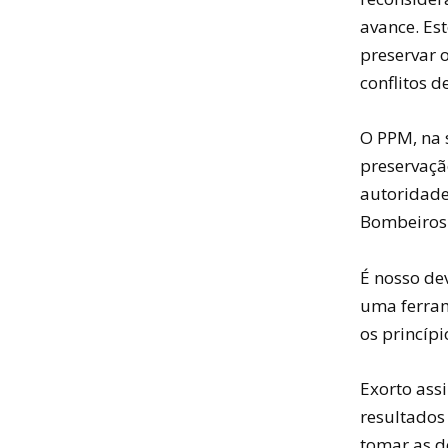
avance. Es
preservar 
conflitos d
O PPM, na s
preservaçã
autoridade
Bombeiros
É nosso de
uma ferram
os princíp
Exorto ass
resultados
tomar as d