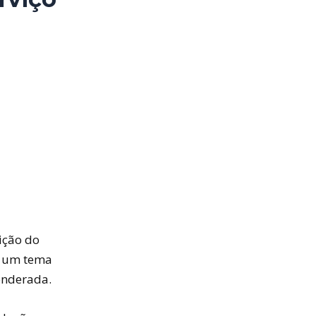
ição do
é um tema
ponderada.