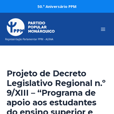
Skip
Post
50.º Aniversário PPM
to
navigation
Mai
content
Men
Representação Parlamentar PPM - ALRAA
Projeto de Decreto
Legislativo Regional n.º
9/XIII – “Programa de
apoio aos estudantes
do ensino superior e