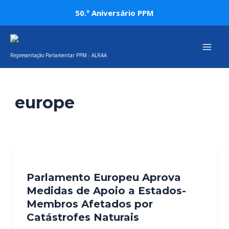
Skip
50.º Aniversário PPM
to
Mai
content
Representação Parlamentar PPM - ALRAA
Men
europe
Parlamento Europeu Aprova
Medidas de Apoio a Estados-
Membros Afetados por
Catástrofes Naturais