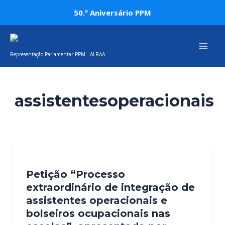
Skip
50.º Aniversário PPM
to
Mai
content
Representação Parlamentar PPM - ALRAA
Men
assistentesoperacionais
Petição “Processo
extraordinário de integração de
assistentes operacionais e
bolseiros ocupacionais nas