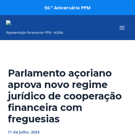
Skip
Post
50.º Aniversário PPM
to
navigation
Mai
content
Representação Parlamentar PPM - ALRAA
Men
Parlamento açoriano
aprova novo regime
jurídico de cooperação
financeira com
freguesias
11 de Julho, 2024