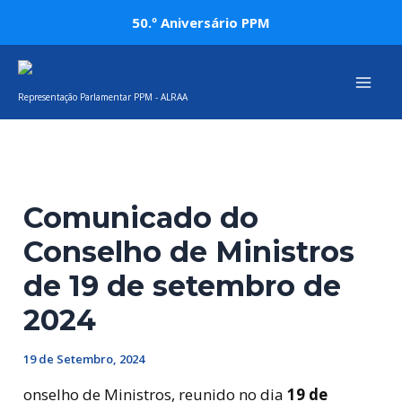
Skip
Post
50.º Aniversário PPM
to
navigation
Mai
content
Representação Parlamentar PPM - ALRAA
Men
Comunicado do
Conselho de Ministros
de 19 de setembro de
2024
19 de Setembro, 2024
onselho de Ministros, reunido no dia
19 de