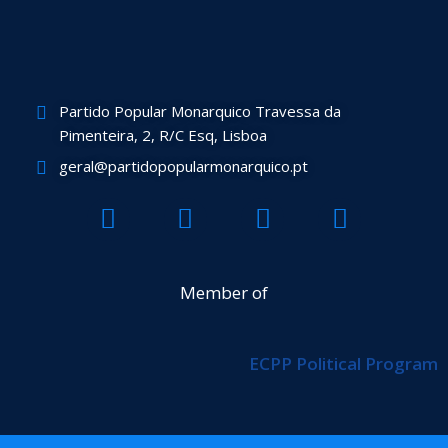
Partido Popular Monarquico Travessa da
Pimenteira, 2, R/C Esq, Lisboa
geral@partidopopularmonarquico.pt
F
T
Y
I
a
w
o
n
c
i
u
s
e
t
t
t
Member of
b
t
u
a
o
e
b
g
ECPP Political Program
o
r
e
r
k
a
m