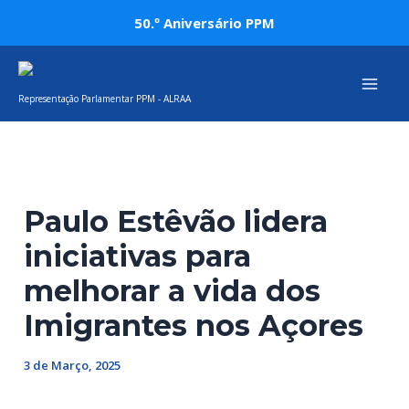
Skip
Post
50.º Aniversário PPM
to
navigation
Mai
content
Representação Parlamentar PPM - ALRAA
Men
Paulo Estêvão lidera
iniciativas para
melhorar a vida dos
Imigrantes nos Açores
3 de Março, 2025