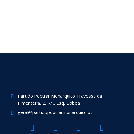
Partido Popular Monarquico Travessa da
Pimenteira, 2, R/C Esq, Lisboa
geral@partidopopularmonarquico.pt
F
T
Y
I
a
w
o
n