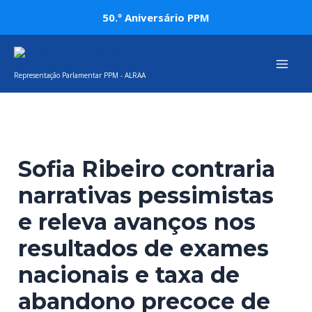
Skip
Post
50.º Aniversário PPM
to
navigation
Mai
content
Representação Parlamentar PPM - ALRAA
Men
Sofia Ribeiro contraria
narrativas pessimistas
e releva avanços nos
resultados de exames
nacionais e taxa de
abandono precoce de