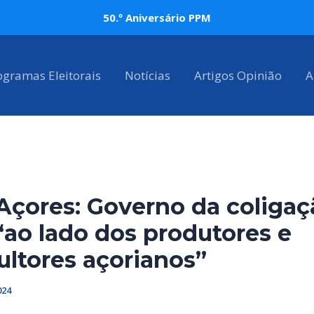
50.º Aniversário PPM
ogramas Eleitorais
Notícias
Artigos Opinião
A
Açores: Governo da coligaç
“ao lado dos produtores e
ultores açorianos”
024