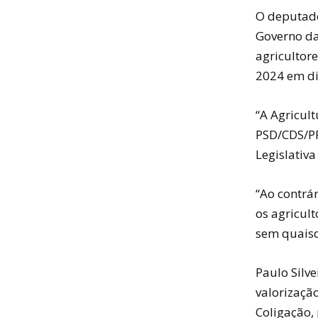
O deputado
Governo da
agricultor
2024 em di
“A Agricul
PSD/CDS/PP
Legislativa
“Ao contrá
os agricul
sem quaisq
Paulo Silv
valorizaçã
Coligação,