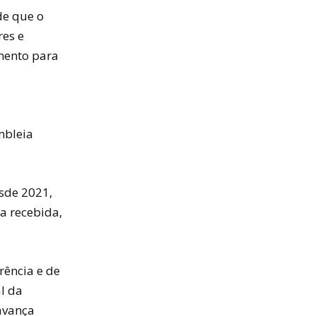
de que o
es e
mento para
mbleia
esde 2021,
a recebida,
rência e de
l da
avança