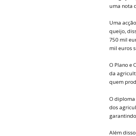
uma nota d
Uma acção 
queijo, di
750 mil eu
mil euros s
O Plano e 
da agricul
quem prod
O diploma 
dos agricul
garantindo
Além disso,