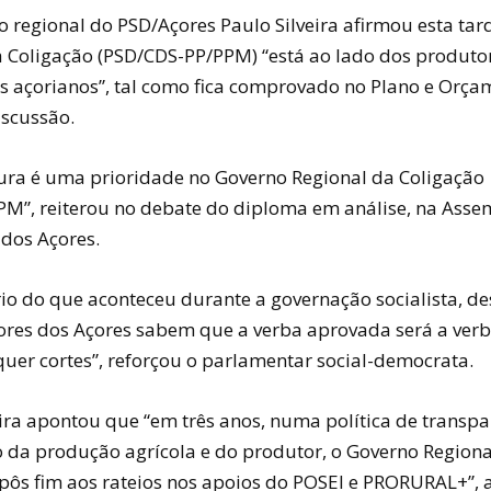
 regional do PSD/Açores Paulo Silveira afirmou esta tar
 Coligação (PSD/CDS-PP/PPM) “está ao lado dos produtor
es açorianos”, tal como fica comprovado no Plano e Orça
scussão.
tura é uma prioridade no Governo Regional da Coligação
M”, reiterou no debate do diploma em análise, na Asse
 dos Açores.
rio do que aconteceu durante a governação socialista, d
tores dos Açores sabem que a verba aprovada será a verb
uer cortes”, reforçou o parlamentar social-democrata.
eira apontou que “em três anos, numa política de transpa
o da produção agrícola e do produtor, o Governo Regiona
 pôs fim aos rateios nos apoios do POSEI e PRORURAL+”, 