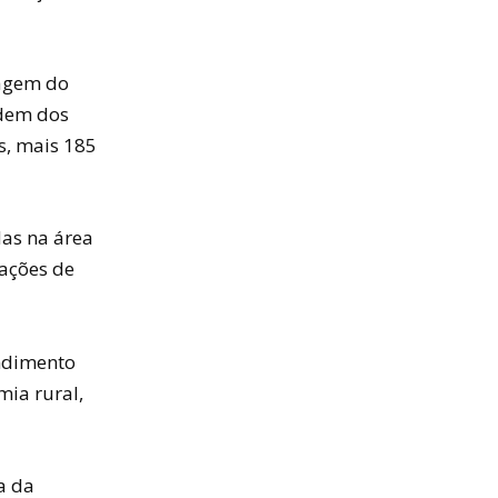
nagem do
rdem dos
s, mais 185
as na área
cações de
ndimento
mia rural,
a da