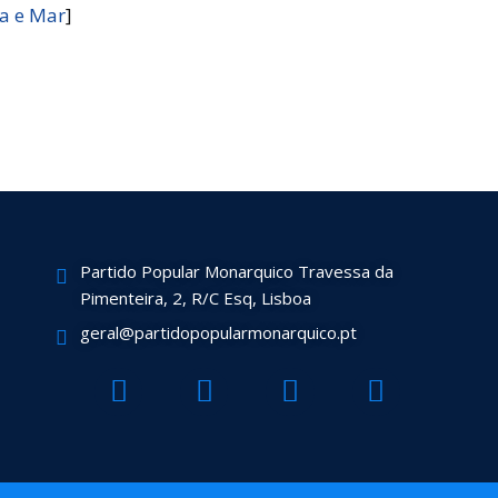
ra e Mar
]
Partido Popular Monarquico Travessa da
Pimenteira, 2, R/C Esq, Lisboa
geral@partidopopularmonarquico.pt
F
T
Y
I
a
w
o
n
c
i
u
s
e
t
t
t