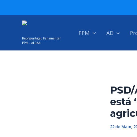
Skip
Post
to
navigation
content
PPM
AD
Pr
Representação Parlamentar
PPM - ALRAA
PSD/
está 
agric
22 de Maio, 2