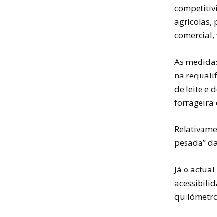
competitiv
agrícolas, 
comercial,
As medidas
na requali
de leite e
forrageira 
Relativame
pesada” da
Já o actua
acessibili
quilómetro