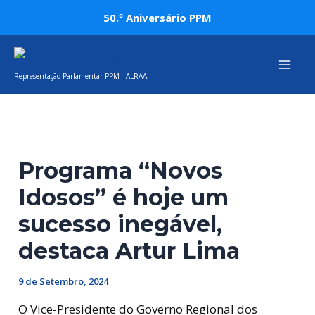
Skip
Post
50.º Aniversário PPM
to
navigation
Mai
content
Representação Parlamentar PPM - ALRAA
Men
Programa “Novos
Idosos” é hoje um
sucesso inegável,
destaca Artur Lima
9 de Setembro, 2024
O Vice-Presidente do Governo Regional dos