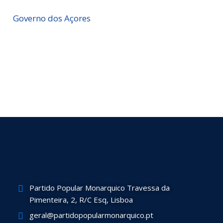
Governo dos Açores
Partido Popular Monarquico Travessa da
Pimenteira, 2, R/C Esq, Lisboa
geral@partidopopularmonarquico.pt