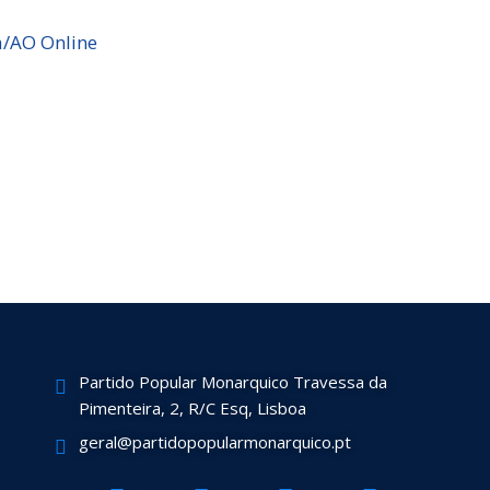
a/AO Online
Partido Popular Monarquico Travessa da
Pimenteira, 2, R/C Esq, Lisboa
geral@partidopopularmonarquico.pt