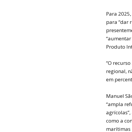
Para 2025,
para “dar 
presenteme
“aumentar 
Produto Int
“O recurso
regional, 
em percent
Manuel São
“ampla ref
agrícolas”,
como a com
marítimas n