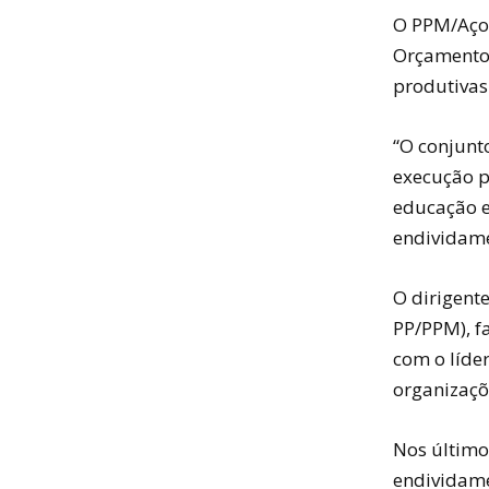
O PPM/Açor
Orçamento 
produtivas 
“O conjunto
execução p
educação e 
endividame
O dirigent
PP/PPM), f
com o líder
organizaçõ
Nos último
endividame