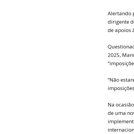
Alertando 
dirigente 
de apoios 
Questionad
2025, Manue
“imposiçõe
“Não estar
imposições 
Na ocasião
de uma nov
implementa
internacion