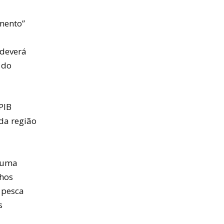
mento”
 deverá
 do
PIB
da região
u uma
nhos
 pesca
s