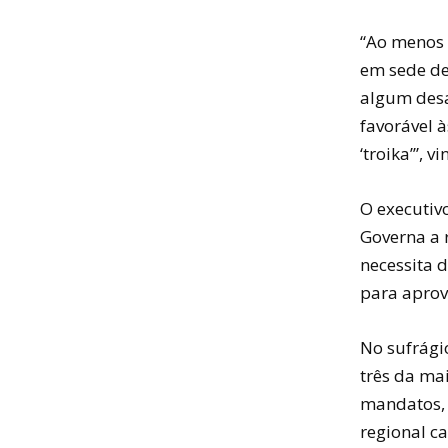
“Ao menos q
em sede de
algum desa
favorável 
‘troika’”, v
O executivo
Governa a 
necessita 
para aprov
No sufrági
três da ma
mandatos, 
regional ca