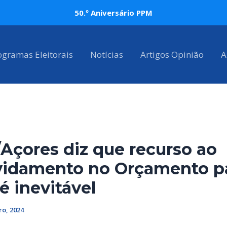
50.º Aniversário PPM
ogramas Eleitorais
Notícias
Artigos Opinião
A
Açores diz que recurso ao
vidamento no Orçamento p
é inevitável
o, 2024