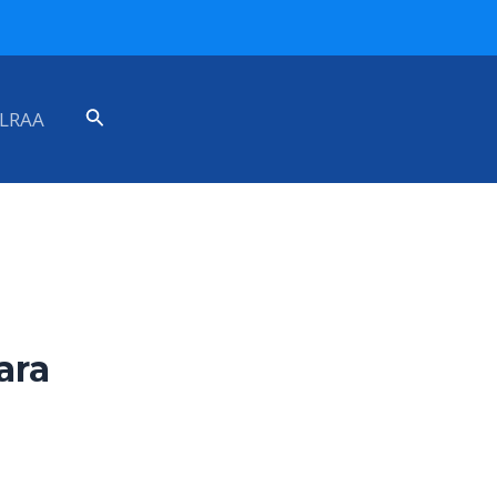
Search
LRAA
ara