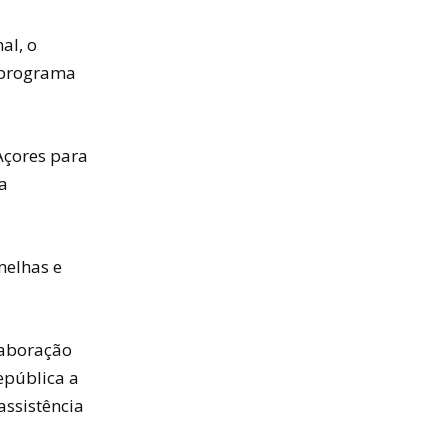
al, o
o programa
Açores para
a
melhas e
laboração
epública a
assistência