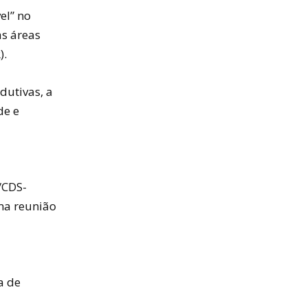
el” no
as áreas
).
dutivas, a
de e
/CDS-
ma reunião
a de