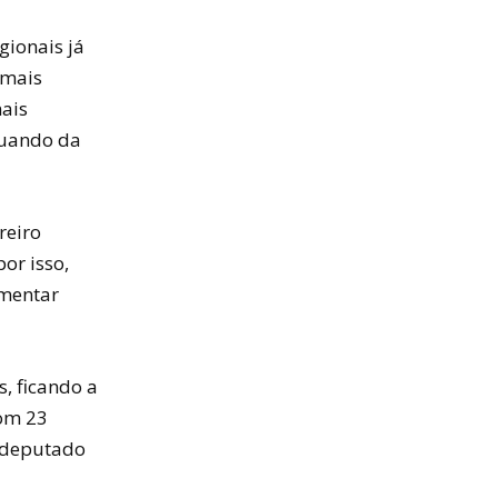
gionais já
 mais
ais
quando da
reiro
or isso,
amentar
, ficando a
com 23
 deputado