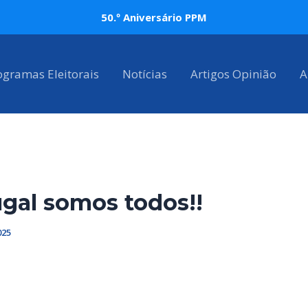
50.º Aniversário PPM
ogramas Eleitorais
Notícias
Artigos Opinião
A
gal somos todos!!
025