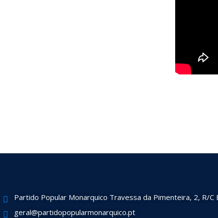
Partido Popular Monarquico Travessa da Pimenteira, 2, R/C 
geral@partidopopularmonarquico.pt