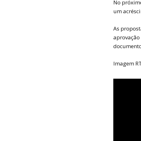
No próximo
um acrésci
As propost
aprovação 
documento
Imagem RT