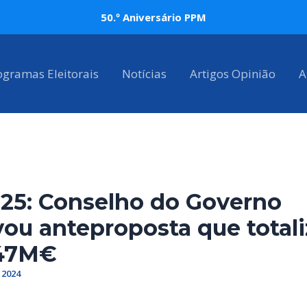
50.º Aniversário PPM
ogramas Eleitorais
Notícias
Artigos Opinião
A
25: Conselho do Governo
ou anteproposta que totali
,47M€
 2024