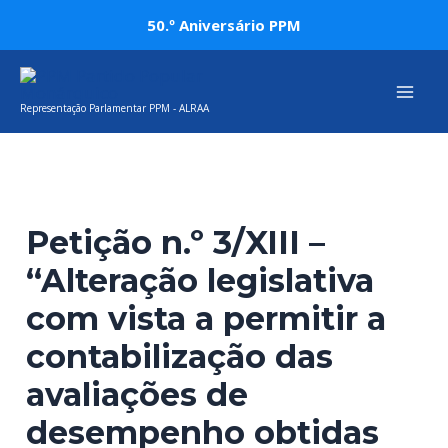
Skip
Post
50.º Aniversário PPM
to
navigation
Mai
content
Representação Parlamentar PPM - ALRAA
Men
Petição n.º 3/XIII –
“Alteração legislativa
com vista a permitir a
contabilização das
avaliações de
desempenho obtidas