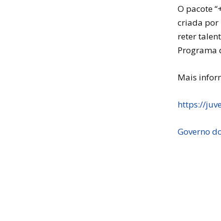
O pacote “
criada por
reter tale
Programa d
Mais infor
https://juv
Governo do