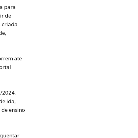
ia para
ir de
 criada
de,
orrem até
ortal
3/2024,
de ida,
o de ensino
equentar