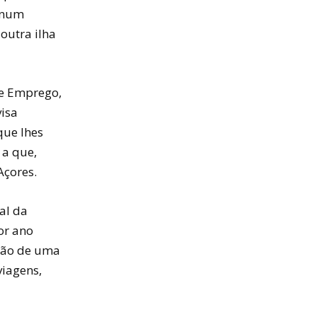
, num
outra ilha
 e Emprego,
visa
que lhes
 a que,
Açores.
al da
or ano
ição de uma
iagens,