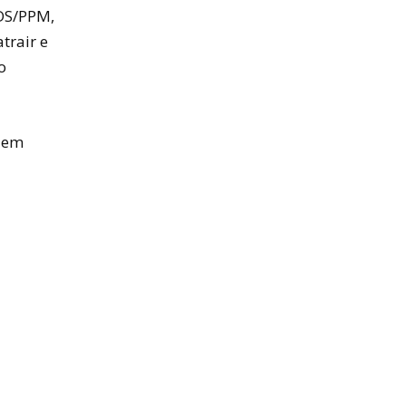
CDS/PPM,
trair e
o
s em