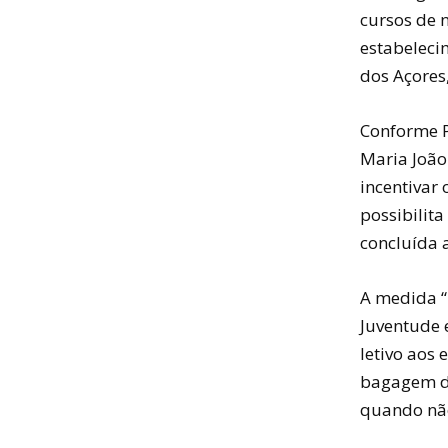
cursos de n
estabelecim
dos Açores
Conforme P
Maria João 
incentivar
possibilita
concluída 
A medida “
Juventude 
letivo aos
bagagem de
quando não