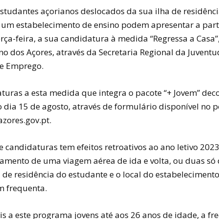
estudantes açorianos deslocados da sua ilha de residênc
 um estabelecimento de ensino podem apresentar a part
rça-feira, a sua candidatura à medida “Regressa a Casa”,
no dos Açores, através da Secretaria Regional da Juventu
e Emprego.
turas a esta medida que integra o pacote “+ Jovem” dec
 dia 15 de agosto, através de formulário disponível no p
zores.gov.pt.
e candidaturas tem efeitos retroativos ao ano letivo 202
amento de uma viagem aérea de ida e volta, ou duas só 
a de residência do estudante e o local do estabeleciment
m frequenta.
is a este programa jovens até aos 26 anos de idade, a fr