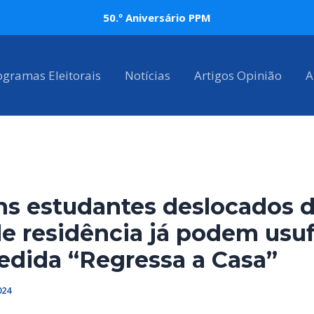
50.º Aniversário PPM
ogramas Eleitorais
Notícias
Artigos Opinião
A
ns estudantes deslocados d
de residência já podem usuf
edida “Regressa a Casa”
024