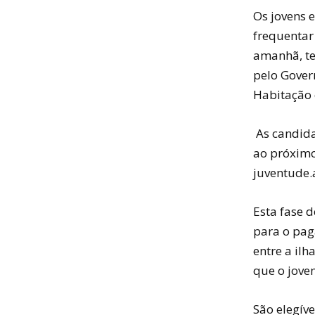
Os jovens 
frequentar
amanhã, te
pelo Gover
Habitação 
As candida
ao próximo
juventude.a
Esta fase d
para o pag
entre a ilh
que o jove
São elegíve