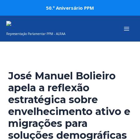
Skip
Post
50.º Aniversário PPM
to
navigation
Mai
content
Representação Parlamentar PPM - ALRAA
Men
José Manuel Bolieiro
apela a reflexão
estratégica sobre
envelhecimento ativo e
migrações para
soluções demográficas