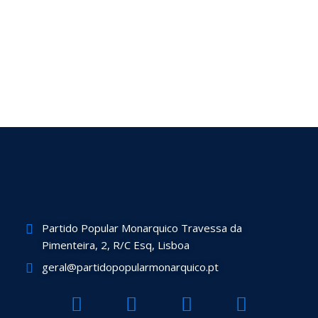
Partido Popular Monarquico Travessa da
Pimenteira, 2, R/C Esq, Lisboa
geral@partidopopularmonarquico.pt
F
T
Y
I
a
w
o
n