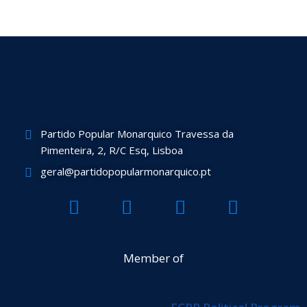
Partido Popular Monarquico Travessa da
Pimenteira, 2, R/C Esq, Lisboa
geral@partidopopularmonarquico.pt
F
T
Y
I
a
w
o
n
c
i
u
s
e
t
t
t
Member of
b
t
u
a
o
e
b
g