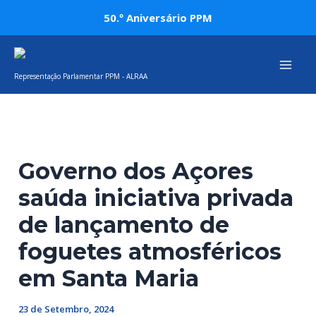
Skip
Post
50.º Aniversário PPM
to
navigation
Mai
content
Representação Parlamentar PPM - ALRAA
Men
Governo dos Açores
saúda iniciativa privada
de lançamento de
foguetes atmosféricos
em Santa Maria
23 de Setembro, 2024