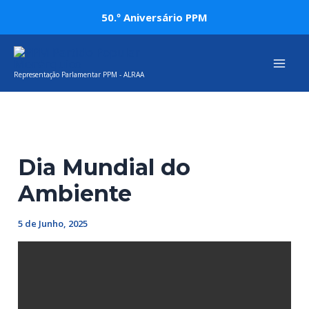
Skip
Post
50.º Aniversário PPM
to
navigation
Mai
content
Representação Parlamentar PPM - ALRAA
Men
Dia Mundial do
Ambiente
5 de Junho, 2025