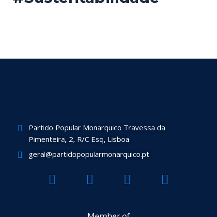
Partido Popular Monarquico Travessa da
Pimenteira, 2, R/C Esq, Lisboa
geral@partidopopularmonarquico.pt
F
T
Y
I
a
w
o
n
c
i
u
s
e
t
t
t
Member of