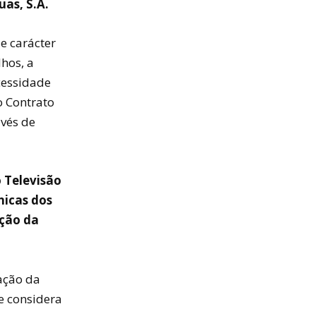
as, S.A.
e carácter
hos, a
cessidade
o Contrato
avés de
 Televisão
nicas dos
ação da
ação da
e considera