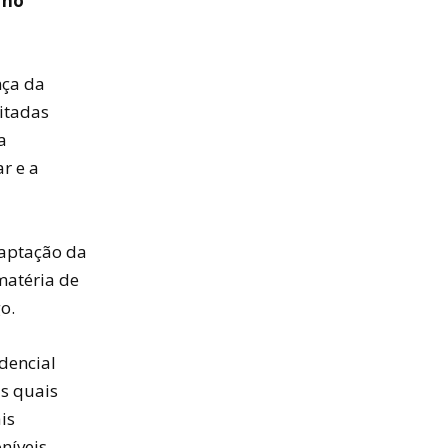
 no
nça da
itadas
a
r e a
daptação da
matéria de
o.
dencial
às quais
is
níveis.