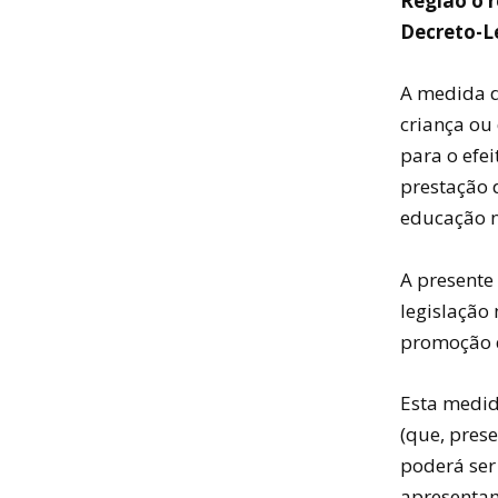
Região o 
Decreto-Le
A medida d
criança ou
para o efe
prestação 
educação n
A presente
legislação
promoção d
Esta medid
(que, prese
poderá ser
apresentam