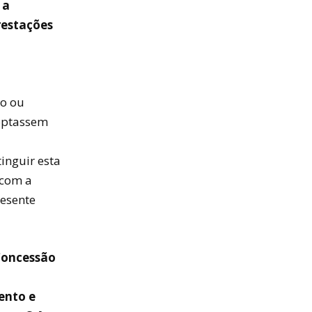
 a
restações
to ou
 optassem
inguir esta
 com a
resente
 Concessão
ento e