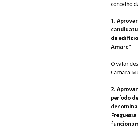
concelho d
1. Aprovar
candidatur
de edifíci
Amaro”.
O valor de
Câmara Mun
2. Aprovar
período de
denominado
Freguesia 
funcionam