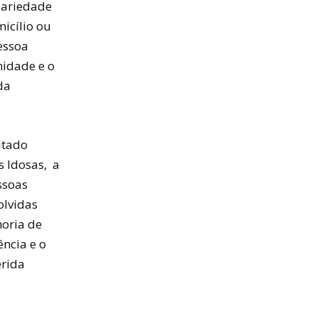
idariedade
icílio ou
essoa
nidade e o
da
itado
s Idosas, a
ssoas
olvidas
horia de
ncia e o
erida