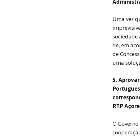
Administr
Uma vez qu
imprevisív
sociedade 
de, em aco
de Concessã
uma soluçã
5. Aprovar
Portuguesa
correspon
RTP Açore
O Governo 
cooperação