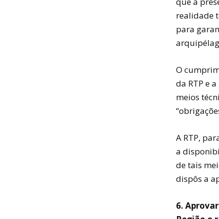
que a pres
realidade t
para garan
arquipélago
O cumprime
da RTP e a
meios técni
“obrigaçõe
A RTP, par
a disponib
de tais me
dispôs a a
6. Aprovar