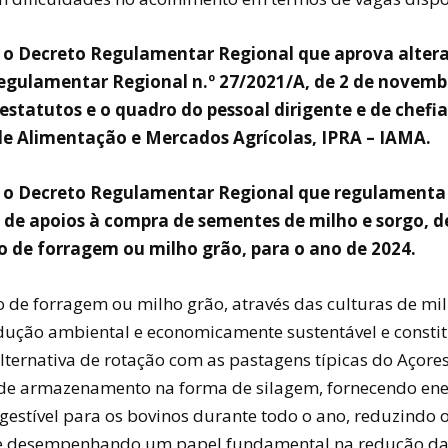
r o Decreto Regulamentar Regional que aprova alter
egulamentar Regional n.º 27/2021/A, de 2 de novemb
estatutos e o quadro do pessoal dirigente e de chefia
de Alimentação e Mercados Agrícolas, IPRA – IAMA.
r o Decreto Regulamentar Regional que regulamenta
 de apoios à compra de sementes de milho e sorgo, d
 de forragem ou milho grão, para o ano de 2024.
 de forragem ou milho grão, através das culturas de mil
ução ambiental e economicamente sustentável e consti
lternativa de rotação com as pastagens típicas do Açore
 de armazenamento na forma de silagem, fornecendo ene
gestível para os bovinos durante todo o ano, reduzindo 
e desempenhando um papel fundamental na redução d