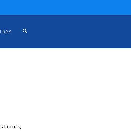
Search
LRAA
s Furnas,