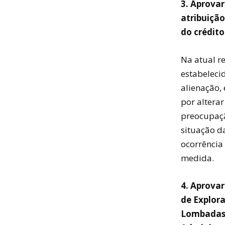
3. Aprovar
atribuição
do crédit
Na atual r
estabeleci
alienação,
por alterar
preocupaçã
situação d
ocorrência
medida.
4. Aprovar
de Explor
Lombadas”