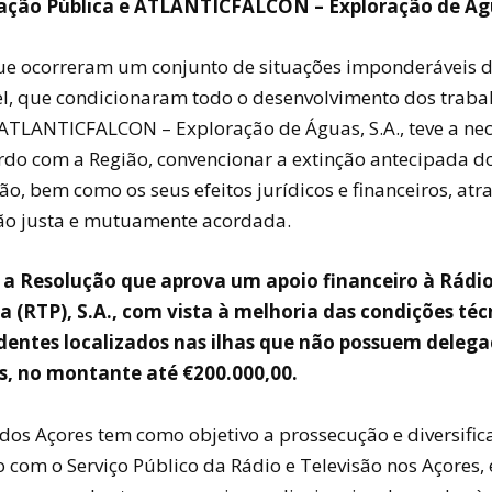
ação Pública e ATLANTICFALCON – Exploração de Águ
e ocorreram um conjunto de situações imponderáveis d
el, que condicionaram todo o desenvolvimento dos trabal
ATLANTICFALCON – Exploração de Águas, S.A., teve a ne
rdo com a Região, convencionar a extinção antecipada d
o, bem como os seus efeitos jurídicos e financeiros, atr
o justa e mutuamente acordada.
 a Resolução que aprova um apoio financeiro à Rádio
 (RTP), S.A., com vista à melhoria das condições téc
dentes localizados nas ilhas que não possuem deleg
s, no montante até €200.000,00.
dos Açores tem como objetivo a prossecução e diversific
 com o Serviço Público da Rádio e Televisão nos Açores, 