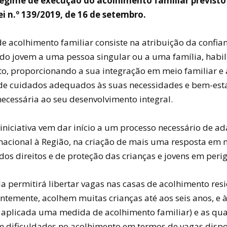
regime de execução do acolhimento familiar previsto
i n.º 139/2019, de 16 de setembro.
e acolhimento familiar consiste na atribuição da confia
 do jovem a uma pessoa singular ou a uma família, habil
ito, proporcionando a sua integração em meio familiar e 
de cuidados adequados às suas necessidades e bem-esta
ecessária ao seu desenvolvimento integral.
 iniciativa vem dar início a um processo necessário de a
 nacional à Região, na criação de mais uma resposta em 
os direitos e de proteção das crianças e jovens em perig
a permitirá libertar vagas nas casas de acolhimento resi
ntemente, acolhem muitas crianças até aos seis anos, e 
 aplicada uma medida de acolhimento familiar) e as qua
 dificuldades no acolhimento em termos de vagas dispo