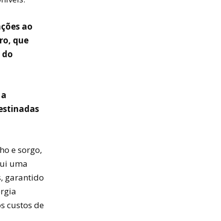
ações ao
ro, que
 do
 a
estinadas
ho e sorgo,
tui uma
s, garantido
rgia
os custos de
a