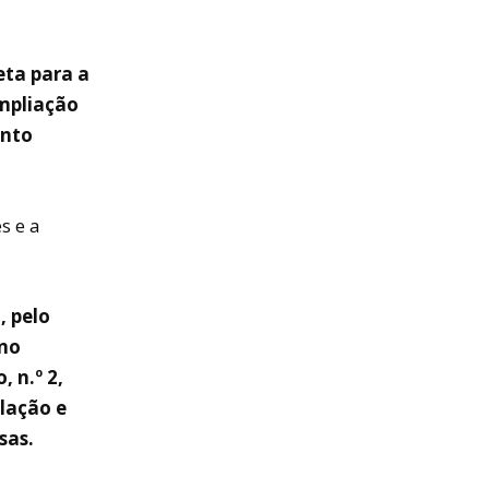
eta para a
ampliação
anto
s e a
, pelo
ano
 n.º 2,
lação e
sas.