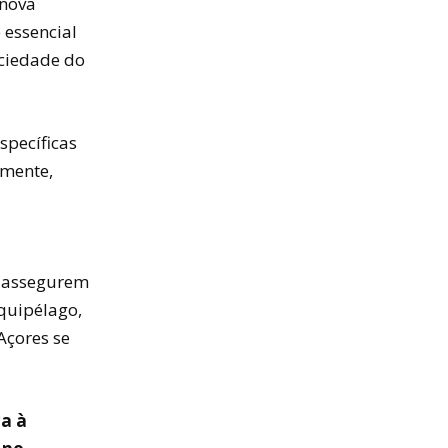
 nova
 essencial
ociedade do
specíficas
amente,
e assegurem
quipélago,
Açores se
ca à