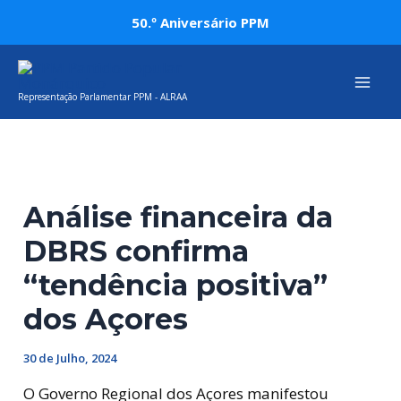
Skip
Post
50.º Aniversário PPM
to
navigation
Mai
content
Representação Parlamentar PPM - ALRAA
Men
Análise financeira da
DBRS confirma
“tendência positiva”
dos Açores
30 de Julho, 2024
O Governo Regional dos Açores manifestou