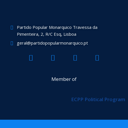
Partido Popular Monarquico Travessa da
Pimenteira, 2, R/C Esq, Lisboa
geral@partidopopularmonarquico.pt
F
T
Y
I
a
w
o
n
c
i
u
s
e
t
t
t
Member of
b
t
u
a
o
e
b
g
ECPP Political Program
o
r
e
r
k
a
m