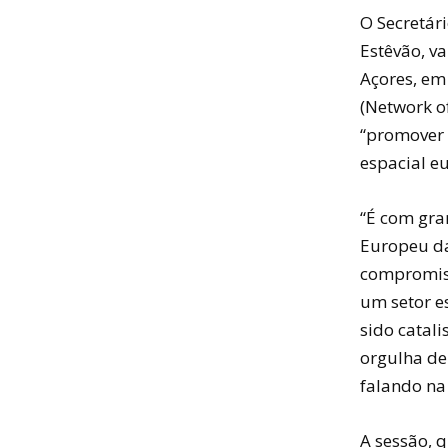
O Secretár
Estêvão, va
Açores, em
(Network o
“promover 
espacial eu
“É com gran
Europeu da
compromiss
um setor e
sido catal
orgulha de
falando na 
A sessão, q