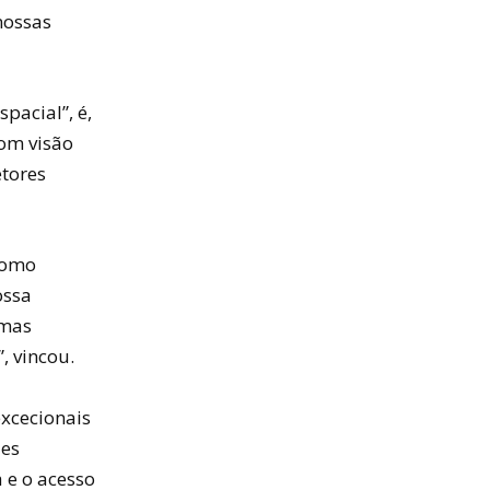
nossas
pacial”, é,
com visão
etores
como
ossa
 mas
, vincou.
excecionais
des
 e o acesso