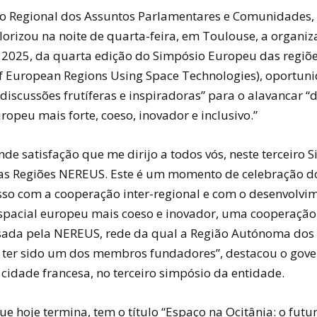
io Regional dos Assuntos Parlamentares e Comunidades,
lorizou na noite de quarta-feira, em Toulouse, a organiz
 2025, da quarta edição do Simpósio Europeu das regi
f European Regions Using Space Technologies), oportun
discussões frutíferas e inspiradoras” para o alavancar “
ropeu mais forte, coeso, inovador e inclusivo.”
de satisfação que me dirijo a todos vós, neste terceiro 
s Regiões NEREUS. Este é um momento de celebração d
o com a cooperação inter-regional e com o desenvolvi
spacial europeu mais coeso e inovador, uma cooperaçã
isada pela NEREUS, rede da qual a Região Autónoma dos 
 ter sido um dos membros fundadores”, destacou o gove
cidade francesa, no terceiro simpósio da entidade.
ue hoje termina, tem o título “Espaço na Ocitânia: o futur