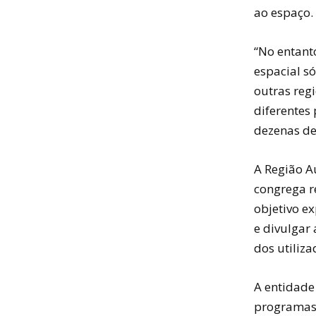
ao espaço.
“No entant
espacial s
outras reg
diferentes 
dezenas de
A Região A
congrega r
objetivo ex
e divulgar
dos utiliza
A entidade
programas 