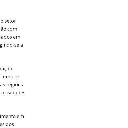
o setor
ação com
ulados em
igindo-se a
iação
e tem por
uas regiões
ecessidades
lvimento em
es dos