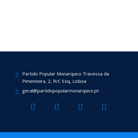
Partido Popular Monarquico Travessa da
Pimenteira, 2, R/C Esq, Lisboa
geral@partidopopularmonarquico.pt
F
T
Y
I
a
w
o
n
c
i
u
s
e
t
t
t
b
t
u
a