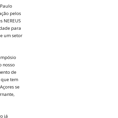
 Paulo
ação pelos
ões NEREUS
idade para
de um setor
Simpósio
o nosso
mento de
o que tem
Açores se
rnante,
o já