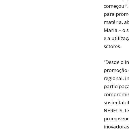
começou!”,
para promo
matéria, a
Maria – o 
e a utiliza
setores.
“Desde o i
promoção d
regional, i
participaçã
compromiss
sustentabi
NEREUS, te
promovendo
inovadoras