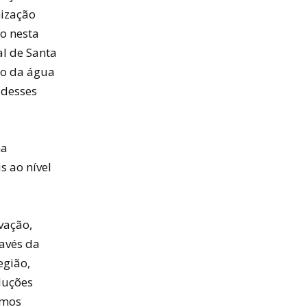
nização
o nesta
l de Santa
ão da água
 desses
na
s ao nível
vação,
avés da
egião,
luções
amos