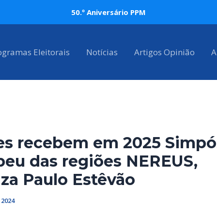
50.º Aniversário PPM
ogramas Eleitorais
Notícias
Artigos Opinião
A
es recebem em 2025 Simpó
peu das regiões NEREUS,
iza Paulo Estêvão
 2024