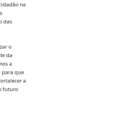
 cidadão na
s
o das
zar o
te da
mos a
l para que
ortalecer a
o futuro