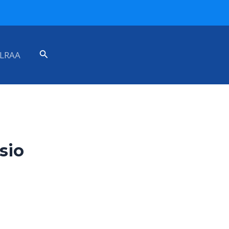
Search
LRAA
sio