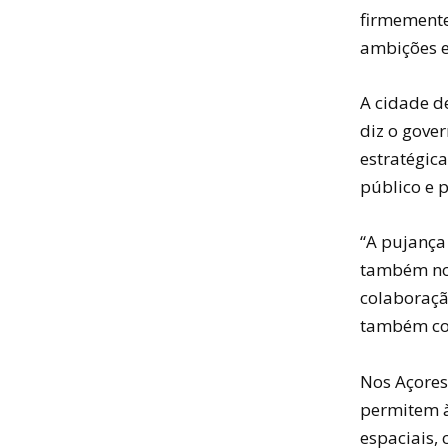
firmemente
ambições e
A cidade de
diz o gove
estratégica
público e p
“A pujança
também nos
colaboraçã
também con
Nos Açores,
permitem à
espaciais, 