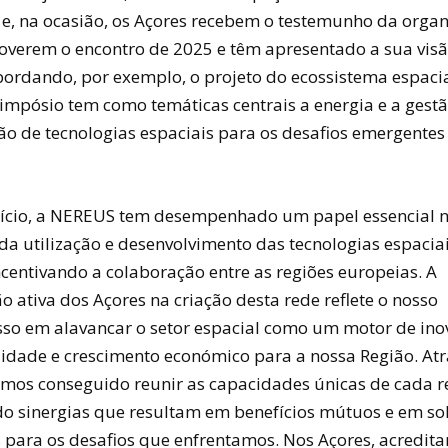
 e, na ocasião, os Açores recebem o testemunho da orga
verem o encontro de 2025 e têm apresentado a sua visã
bordando, por exemplo, o projeto do ecossistema espacia
simpósio tem como temáticas centrais a energia e a gest
ção de tecnologias espaciais para os desafios emergentes
nício, a NEREUS tem desempenhado um papel essencial 
a utilização e desenvolvimento das tecnologias espaciai
ncentivando a colaboração entre as regiões europeias. A
o ativa dos Açores na criação desta rede reflete o nosso
o em alavancar o setor espacial como um motor de ino
lidade e crescimento económico para a nossa Região. Atr
mos conseguido reunir as capacidades únicas de cada r
 sinergias que resultam em benefícios mútuos e em so
 para os desafios que enfrentamos. Nos Açores, acredit