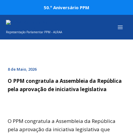
Skip
Post
50.º Aniversário PPM
to
navigation
Mai
content
Representação Parlamentar PPM - ALRAA
Men
8 de Maio, 2026
O PPM congratula a Assembleia da República
pela aprovação de iniciativa legislativa
O PPM congratula a Assembleia da República
pela aprovação da iniciativa legislativa que