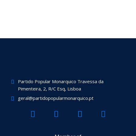
Partido Popular Monarquico Travessa da
Pimenteira, 2, R/C Esq, Lisboa
geral@partidopopularmonarquico.pt
F
T
Y
I
a
w
o
n
c
i
u
s