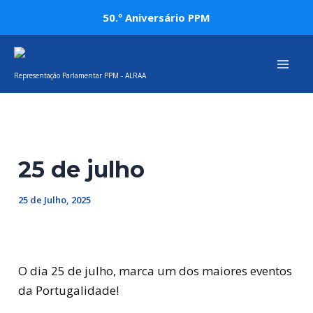
Skip
Post
50.º Aniversário PPM
to
navigation
Mai
content
Representação Parlamentar PPM - ALRAA
Men
25 de julho
25 de Julho, 2025
O dia 25 de julho, marca um dos maiores eventos
da Portugalidade!