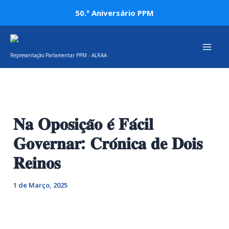
Skip
Post
50.º Aniversário PPM
to
navigation
Mai
content
Representação Parlamentar PPM - ALRAA
Men
𝐍𝐚 𝐎𝐩𝐨𝐬𝐢𝐜̧𝐚̃𝐨 𝐞́ 𝐅𝐚́𝐜𝐢𝐥
𝐆𝐨𝐯𝐞𝐫𝐧𝐚𝐫: 𝐂𝐫𝐨́𝐧𝐢𝐜𝐚 𝐝𝐞 𝐃𝐨𝐢𝐬
𝐑𝐞𝐢𝐧𝐨𝐬
1 de Março, 2025