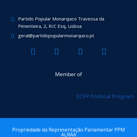
Partido Popular Monarquico Travessa da
Pimenteira, 2, R/C Esq, Lisboa
geral@partidopopularmonarquico.pt
F
T
Y
I
a
w
o
n
c
i
u
s
e
t
t
t
Member of
b
t
u
a
o
e
b
g
ECPP Political Program
o
r
e
r
k
a
m
Propriedade da Representação Parlamentar PPM
ALRAA