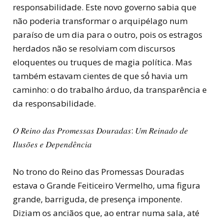
responsabilidade. Este novo governo sabia que
não poderia transformar o arquipélago num
paraíso de um dia para o outro, pois os estragos
herdados não se resolviam com discursos
eloquentes ou truques de magia política. Mas
também estavam cientes de que só́ havia um
caminho: o do trabalho árduo, da transparência e
da responsabilidade.
𝑂 𝑅𝑒𝑖𝑛𝑜 𝑑𝑎𝑠 𝑃𝑟𝑜𝑚𝑒𝑠𝑠𝑎𝑠 𝐷𝑜𝑢𝑟𝑎𝑑𝑎𝑠: 𝑈𝑚 𝑅𝑒𝑖𝑛𝑎𝑑𝑜 𝑑𝑒
𝐼𝑙𝑢𝑠𝑜̃𝑒𝑠 𝑒 𝐷𝑒𝑝𝑒𝑛𝑑𝑒̂𝑛𝑐𝑖𝑎
No trono do Reino das Promessas Douradas
estava o Grande Feiticeiro Vermelho, uma figura
grande, barriguda, de presença imponente.
Diziam os anciãos que, ao entrar numa sala, até