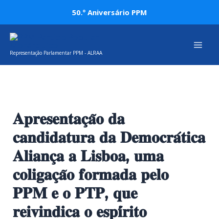
Skip
Post
50.º Aniversário PPM
to
navigation
Mai
content
Representação Parlamentar PPM - ALRAA
Men
𝐀𝐩𝐫𝐞𝐬𝐞𝐧𝐭𝐚𝐜̧𝐚̃𝐨 𝐝𝐚
𝐜𝐚𝐧𝐝𝐢𝐝𝐚𝐭𝐮𝐫𝐚 𝐝𝐚 𝐃𝐞𝐦𝐨𝐜𝐫𝐚́𝐭𝐢𝐜𝐚
𝐀𝐥𝐢𝐚𝐧𝐜̧𝐚 𝐚 𝐋𝐢𝐬𝐛𝐨𝐚, 𝐮𝐦𝐚
𝐜𝐨𝐥𝐢𝐠𝐚𝐜̧𝐚̃𝐨 𝐟𝐨𝐫𝐦𝐚𝐝𝐚 𝐩𝐞𝐥𝐨
𝐏𝐏𝐌 𝐞 𝐨 𝐏𝐓𝐏, 𝐪𝐮𝐞
𝐫𝐞𝐢𝐯𝐢𝐧𝐝𝐢𝐜𝐚 𝐨 𝐞𝐬𝐩𝐢́𝐫𝐢𝐭𝐨