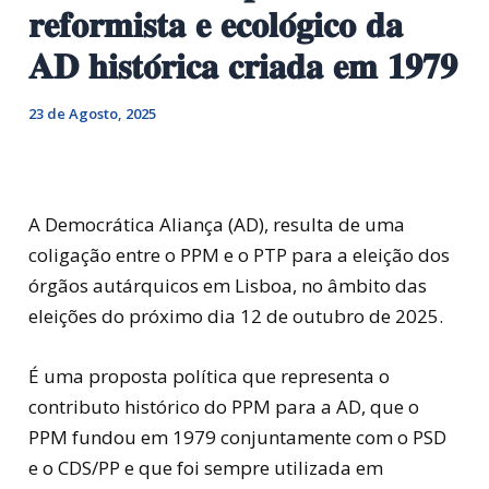
𝐫𝐞𝐟𝐨𝐫𝐦𝐢𝐬𝐭𝐚 𝐞 𝐞𝐜𝐨𝐥𝐨́𝐠𝐢𝐜𝐨 𝐝𝐚
𝐀𝐃 𝐡𝐢𝐬𝐭𝐨́𝐫𝐢𝐜𝐚 𝐜𝐫𝐢𝐚𝐝𝐚 𝐞𝐦 𝟏𝟗𝟕𝟗
23 de Agosto, 2025
A Democrática Aliança (AD), resulta de uma
coligação entre o PPM e o PTP para a eleição dos
órgãos autárquicos em Lisboa, no âmbito das
eleições do próximo dia 12 de outubro de 2025.
É uma proposta política que representa o
contributo histórico do PPM para a AD, que o
PPM fundou em 1979 conjuntamente com o PSD
e o CDS/PP e que foi sempre utilizada em