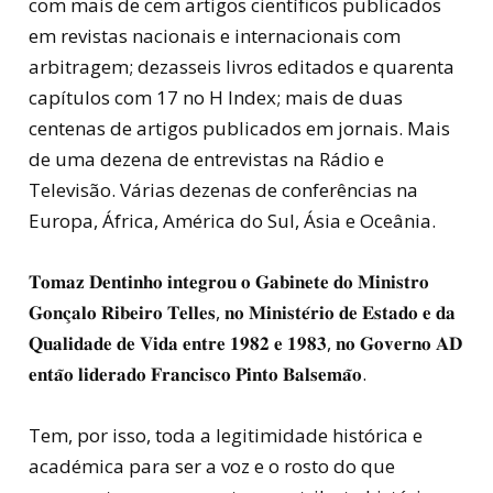
com mais de cem artigos científicos publicados
em revistas nacionais e internacionais com
arbitragem; dezasseis livros editados e quarenta
capítulos com 17 no H Index; mais de duas
centenas de artigos publicados em jornais. Mais
de uma dezena de entrevistas na Rádio e
Televisão. Várias dezenas de conferências na
Europa, África, América do Sul, Ásia e Oceânia.
𝐓𝐨𝐦𝐚𝐳 𝐃𝐞𝐧𝐭𝐢𝐧𝐡𝐨 𝐢𝐧𝐭𝐞𝐠𝐫𝐨𝐮 𝐨 𝐆𝐚𝐛𝐢𝐧𝐞𝐭𝐞 𝐝𝐨 𝐌𝐢𝐧𝐢𝐬𝐭𝐫𝐨
𝐆𝐨𝐧𝐜̧𝐚𝐥𝐨 𝐑𝐢𝐛𝐞𝐢𝐫𝐨 𝐓𝐞𝐥𝐥𝐞𝐬, 𝐧𝐨 𝐌𝐢𝐧𝐢𝐬𝐭𝐞́𝐫𝐢𝐨 𝐝𝐞 𝐄𝐬𝐭𝐚𝐝𝐨 𝐞 𝐝𝐚
𝐐𝐮𝐚𝐥𝐢𝐝𝐚𝐝𝐞 𝐝𝐞 𝐕𝐢𝐝𝐚 𝐞𝐧𝐭𝐫𝐞 𝟏𝟗𝟖𝟐 𝐞 𝟏𝟗𝟖𝟑, 𝐧𝐨 𝐆𝐨𝐯𝐞𝐫𝐧𝐨 𝐀𝐃
𝐞𝐧𝐭𝐚̃𝐨 𝐥𝐢𝐝𝐞𝐫𝐚𝐝𝐨 𝐅𝐫𝐚𝐧𝐜𝐢𝐬𝐜𝐨 𝐏𝐢𝐧𝐭𝐨 𝐁𝐚𝐥𝐬𝐞𝐦𝐚̃𝐨.
Tem, por isso, toda a legitimidade histórica e
académica para ser a voz e o rosto do que