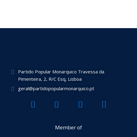
Partido Popular Monarquico Travessa da
Pimenteira, 2, R/C Esq, Lisboa
geral@partidopopularmonarquico.pt
F
T
Y
I
a
w
o
n
c
i
u
s
e
t
t
t
Member of
b
t
u
a